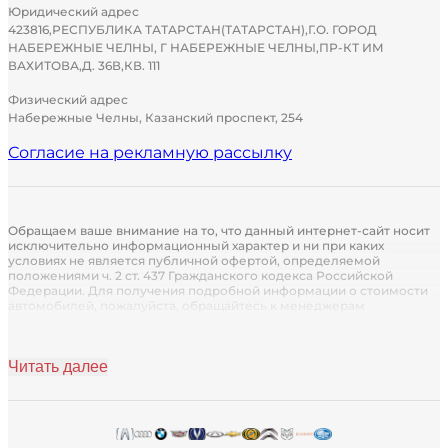
Юридический адрес
423816,РЕСПУБЛИКА ТАТАРСТАН(ТАТАРСТАН),Г.О. ГОРОД
НАБЕРЕЖНЫЕ ЧЕЛНЫ, Г НАБЕРЕЖНЫЕ ЧЕЛНЫ,ПР-КТ ИМ
ВАХИТОВА,Д. 36В,КВ. 111
Физический адрес
Набережные Челны, Казанский проспект, 254
Согласие на рекламную рассылку
Обращаем ваше внимание на то, что данный интернет-сайт носит
исключительно информационный характер и ни при каких
условиях не является публичной офертой, определяемой
положениями ч. 2 ст. 437 Гражданского кодекса Российской
Федерации. Для получения подробной информации о стоимости
автомобилей, пожалуйста, обращайтесь к менеджерам
автосалона.
Кредитор: Кредит предоставляется АО «Группа Ренессанс
Страхование» (лицензия СИ № 1284 от 14.10.2021 г. Без ограничения
Читать далее
срока действия)
Страховщик: Страховые услуги предоставляются партнером ПАО
"Сбербанк России". Лицензия ЦБ РФ № 1481 от 11августа 2015г.