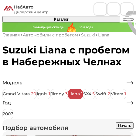
НабАвто
Дилерский центр
Каталог
Главная
Автомобили с пробегом
Suzuki
Liana
Suzuki Liana с пробегом
в Набережных Челнах
Модель
Grand Vitara
20
Ignis
1
Jimny
3
Liana
1
SX4
5
Swift
2
Vitara
1
Год
2007
Начать
Подбор автомобиля