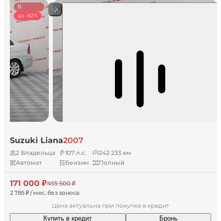
В
наличии
до -62%
Suzuki Liana
2007
2 Владельца
107 л.с.
242 233 км
Автомат
Бензин
Полный
171 000 ₽
455 500 ₽
2 785 ₽ / мес. без взноса
Цена актуальна при покупке в кредит
Купить в кредит
Бронь