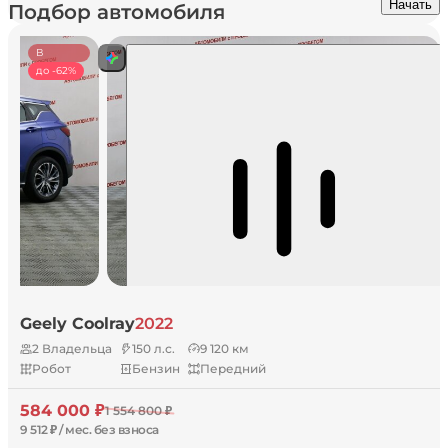
Начать
Подбор автомобиля
В
наличии
до -62%
Geely Coolray
2022
2 Владельца
150 л.с.
9 120 км
Робот
Бензин
Передний
584 000 ₽
1 554 800 ₽
9 512 ₽ / мес. без взноса