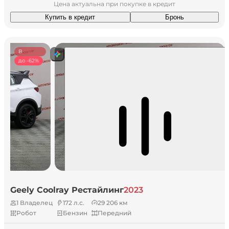
Цена актуальна при покупке в кредит
Купить в кредит
Бронь
В
наличии
до -62%
Geely Coolray Рестайлинг
2023
1 Владелец
172 л.с.
29 206 км
Робот
Бензин
Передний