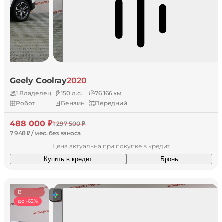
Geely Coolray
2020
1 Владелец
150 л.с.
76 166 км
Робот
Бензин
Передний
488 000 ₽
1 297 500 ₽
7 948 ₽ / мес. без взноса
Цена актуальна при покупке в кредит
Купить в кредит
Бронь
В
наличии
до -62%