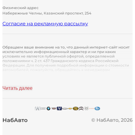
Физический адрес
Набережные Челны, Казанский проспект, 254
Согласие на рекламную рассылку
Обращаем ваше внимание на то, что данный интернет-сайт носит
исключительно информационный характер и ни при каких
условиях не является публичной офертой, определяемой
положениями ч. 2 ст. 437 Гражданского кодекса Российской
Федерации. Для получения подробной информации о стоимости
автомобилей, пожалуйста, обращайтесь к менеджерам
автосалона.
Кредитор: Кредит предоставляется АО «Группа Ренессанс
Страхование» (лицензия СИ № 1284 от 14.10.2021 г. Без ограничения
Читать далее
срока действия)
Страховщик: Страховые услуги предоставляются партнером ПАО
"Сбербанк России". Лицензия ЦБ РФ № 1481 от 11августа 2015г.
НабАвто
© НабАвто,
2026
* Условия по кредитованию
* Маркетинговая ставка от 3,9% не является процентной ставкой по
кредитному договору и означает выраженный в процентах размер