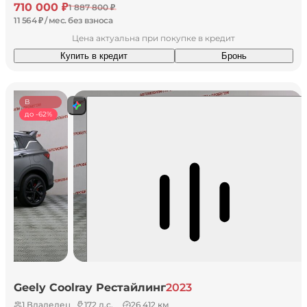
710 000 ₽
1 887 800 ₽
11 564 ₽ / мес. без взноса
Цена актуальна при покупке в кредит
Купить в кредит
Бронь
В
наличии
до -62%
Geely Coolray Рестайлинг
2023
1 Владелец
172 л.с.
26 412 км