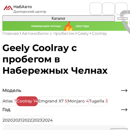
НабАвто
Дилерский центр
Каталог
Главная
Автомобили с пробегом
Geely
Coolray
Geely Coolray с
пробегом в
Набережных Челнах
Модель
Atlas
7
Coolray
14
Emgrand X7
5
Monjaro
4
Tugella
3
Год
2020
2021
2022
2023
2024