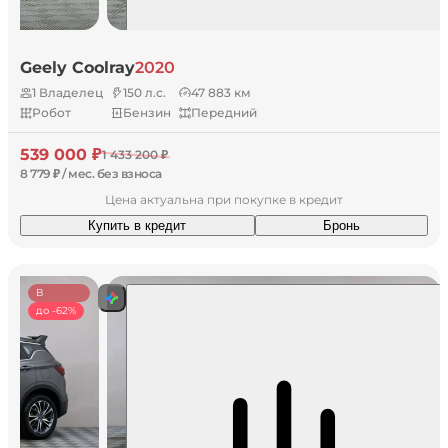
Geely Coolray
2020
1 Владелец
150 л.с.
47 883 км
Робот
Бензин
Передний
539 000 ₽
1 433 200 ₽
8 779 ₽ / мес. без взноса
Цена актуальна при покупке в кредит
Купить в кредит
Бронь
В
наличии
до -62%