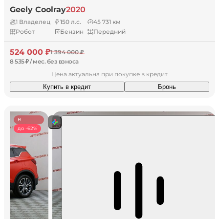
Geely Coolray
2020
1 Владелец
150 л.с.
45 731 км
Робот
Бензин
Передний
524 000 ₽
1 394 000 ₽
8 535 ₽ / мес. без взноса
Цена актуальна при покупке в кредит
Купить в кредит
Бронь
В
наличии
до -62%