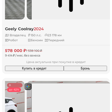
Geely Coolray
2024
1 Владелец
150 л.с.
23 178 км
Робот
Бензин
Передний
578 000 ₽
1 538 100 ₽
9 414 ₽ / мес. без взноса
Цена актуальна при покупке в кредит
Купить в кредит
Бронь
В
наличии
до -62%