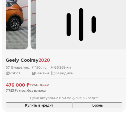
Geely Coolray
2020
1 Владелец
150 л.с.
36 269 км
Робот
Бензин
Передний
476 000 ₽
1 266 300 ₽
7 753 ₽ / мес. без взноса
Цена актуальна при покупке в кредит
Купить в кредит
Бронь