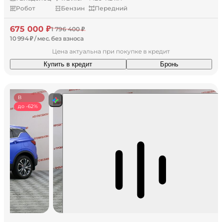
Робот
Бензин
Передний
675 000 ₽
1 796 400 ₽
10 994 ₽ / мес. без взноса
Цена актуальна при покупке в кредит
Купить в кредит
Бронь
В
наличии
до -62%