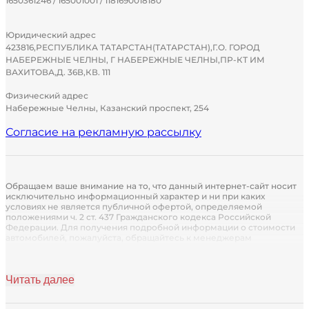
1650361246 / 165001001 / 1181690018180
Юридический адрес
423816,РЕСПУБЛИКА ТАТАРСТАН(ТАТАРСТАН),Г.О. ГОРОД
НАБЕРЕЖНЫЕ ЧЕЛНЫ, Г НАБЕРЕЖНЫЕ ЧЕЛНЫ,ПР-КТ ИМ
ВАХИТОВА,Д. 36В,КВ. 111
Физический адрес
Набережные Челны, Казанский проспект, 254
Согласие на рекламную рассылку
Обращаем ваше внимание на то, что данный интернет-сайт носит
исключительно информационный характер и ни при каких
условиях не является публичной офертой, определяемой
положениями ч. 2 ст. 437 Гражданского кодекса Российской
Федерации. Для получения подробной информации о стоимости
автомобилей, пожалуйста, обращайтесь к менеджерам
автосалона.
Кредитор: Кредит предоставляется АО «Группа Ренессанс
Страхование» (лицензия СИ № 1284 от 14.10.2021 г. Без ограничения
Читать далее
срока действия)
Страховщик: Страховые услуги предоставляются партнером ПАО