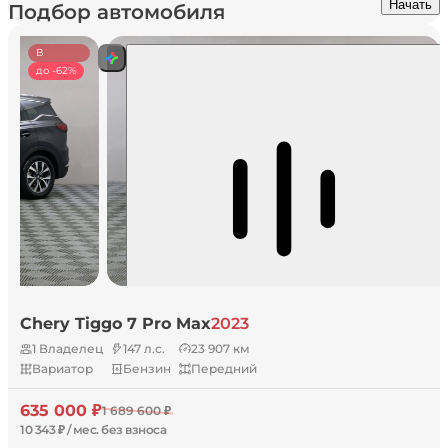
Начать
Подбор автомобиля
В
наличии
до -62%
Chery Tiggo 7 Pro Max
2023
1 Владелец
147 л.с.
23 907 км
Вариатор
Бензин
Передний
635 000 ₽
1 689 600 ₽
10 343 ₽ / мес. без взноса