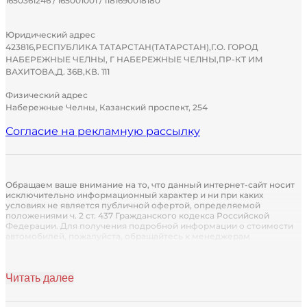
1650361246 / 165001001 / 1181690018180
Юридический адрес
423816,РЕСПУБЛИКА ТАТАРСТАН(ТАТАРСТАН),Г.О. ГОРОД
НАБЕРЕЖНЫЕ ЧЕЛНЫ, Г НАБЕРЕЖНЫЕ ЧЕЛНЫ,ПР-КТ ИМ
ВАХИТОВА,Д. 36В,КВ. 111
Физический адрес
Набережные Челны, Казанский проспект, 254
Согласие на рекламную рассылку
Обращаем ваше внимание на то, что данный интернет-сайт носит
исключительно информационный характер и ни при каких
условиях не является публичной офертой, определяемой
положениями ч. 2 ст. 437 Гражданского кодекса Российской
Федерации. Для получения подробной информации о стоимости
автомобилей, пожалуйста, обращайтесь к менеджерам
автосалона.
Кредитор: Кредит предоставляется АО «Группа Ренессанс
Страхование» (лицензия СИ № 1284 от 14.10.2021 г. Без ограничения
Читать далее
срока действия)
Страховщик: Страховые услуги предоставляются партнером ПАО