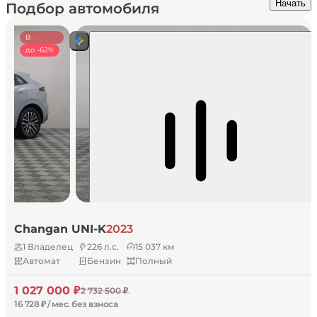
Начать
Подбор автомобиля
В
наличии
до -62%
Changan UNI-K
2023
1 Владелец
226 л.с.
15 037 км
Автомат
Бензин
Полный
1 027 000 ₽
2 732 500 ₽
16 728 ₽ / мес. без взноса