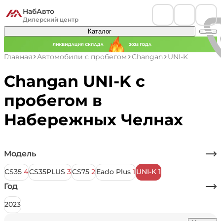
НабАвто
Дилерский центр
Каталог
Главная
Автомобили с пробегом
Changan
UNI-K
Changan UNI-K с
пробегом в
Набережных Челнах
Модель
CS35
4
CS35PLUS
3
CS75
2
Eado Plus
1
UNI-K
1
Год
2023