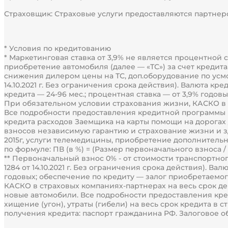
Страховщик: Страховые услуги предоставляются партнером
* Условия по кредитованию
* Маркетинговая ставка от 3,9% не является процентной
приобретение автомобиля (далее — «ТС») за счет креди
снижения дилером цены на ТС, доп.оборудование по усм
14.10.2021 г. Без ограничения срока действия). Валюта к
кредита — 24-96 мес.; процентная ставка — от 3,9% годо
При обязательном условии страхования жизни, КАСКО в с
Все подробности предоставления кредитной программы и
кредита расходов Заемщика на карты помощи на дорогах 
взносов независимую гарантию и страхование жизни и зд
2015г, услуги телемедицины, приобретение дополнительн
по формуле: ПВ (в %) = (Размер первоначального взноса / 
** Первоначальный взнос 0% - от стоимости транспортно
1284 от 14.10.2021 г. Без ограничения срока действия). Ва
годовых; обеспечение по кредиту — залог приобретаемог
КАСКО в страховых компаниях-партнерах на весь срок дейст
новые автомобили. Все подробности предоставления кр
хищение (угон), утраты (гибели) на весь срок кредита 
получения кредита: паспорт гражданина РФ. Залоговое о