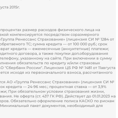
ста 2015г.
в процентах размер расходов физического лица на
тавкой компенсируется посредством соразмерного
Группа Ренессанс Страхование» (лицензия СИ № 1284 от
бретаемого ТС; сумма кредита — от 100 000 руб.; срок
возврат кредита — ежемесячные (аннуитетные) платежи;
дитного договора, а также покупки доп.оборудования
елефону, указанному на сайте. При включении в сумму
олнения обязательств по кредиту и/или страховых
"Сбербанк России". Лицензия ЦБ РФ № 1481 от 11августа
ется исходя из первоначального взноса, рассчитанного
ется АО «Группа Ренессанс Страхование» (лицензия СИ №
рок кредита — 24-96 мес.; процентная ставка — от 3,9%
ежи; При обязательном условии страхования жизни,
я. Не оферта (ст. 437 ГК РФ). Действует до 01.01.2023 на
еров. Обязательно оформление полиса КАСКО по рискам
а. Минимальный пакет документов, необходимый для