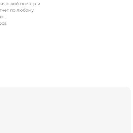
нический осмотр и
тчет по любому
ит.
оса.