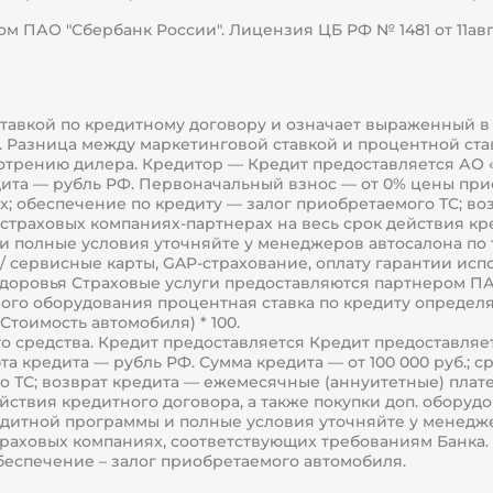
 ПАО "Сбербанк России". Лицензия ЦБ РФ № 1481 от 11авгу
 ставкой по кредитному договору и означает выраженный 
та. Разница между маркетинговой ставкой и процентной с
отрению дилера. Кредитор — Кредит предоставляется АО «
редита — рубль РФ. Первоначальный взнос — от 0% цены прио
вых; обеспечение по кредиту — залог приобретаемого ТС; 
траховых компаниях-партнерах на весь срок действия кре
 полные условия уточняйте у менеджеров автосалона по т
/ сервисные карты, GAP-страхование, оплату гарантии исп
оровья Страховые услуги предоставляются партнером ПАО 
ого оборудования процентная ставка по кредиту определя
Стоимость автомобиля) * 100.
го средства. Кредит предоставляется Кредит предоставля
люта кредита — рубль РФ. Сумма кредита — от 100 000 руб.; с
о ТС; возврат кредита — ежемесячные (аннуитетные) плат
вия кредитного договора, а также покупки доп. оборудовани
едитной программы и полные условия уточняйте у менедж
в страховых компаниях, соответствующих требованиям Банк
беспечение – залог приобретаемого автомобиля.