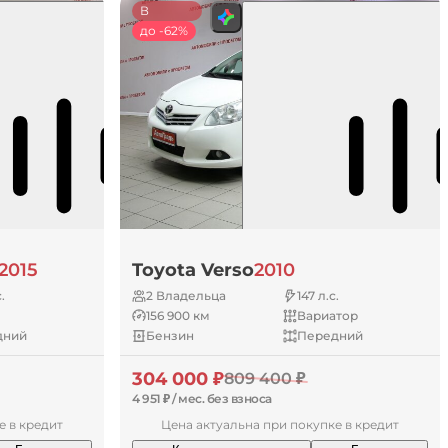
В
наличии
до -62%
2015
Toyota Verso
2010
.
2 Владельца
147 л.с.
156 900 км
Вариатор
дний
Бензин
Передний
304 000 ₽
809 400 ₽
4 951 ₽ / мес. без взноса
е в кредит
Цена актуальна при покупке в кредит