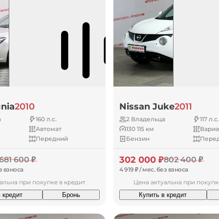
gnia
2010
Nissan Juke
2011
а
160 л.с.
2 Владельца
117 л.с.
Автомат
130 115 км
Вариа
Передний
Бензин
Пере
302 000 ₽
681 600 ₽
802 400 ₽
ез взноса
4 919 ₽ / мес. без взноса
альна при покупке в кредит
Цена актуальна при покупк
в кредит
Бронь
Купить в кредит