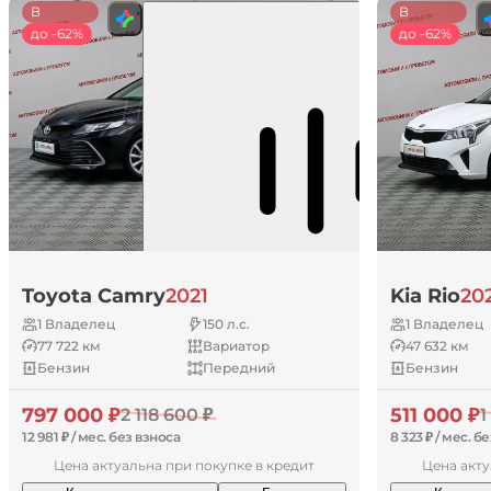
В
В
наличии
до -62%
наличии
до -62%
Toyota Camry
2021
Kia Rio
20
1 Владелец
150 л.с.
1 Владелец
77 722 км
Вариатор
47 632 км
Бензин
Передний
Бензин
797 000 ₽
511 000 ₽
2 118 600 ₽
1
12 981 ₽ / мес. без взноса
8 323 ₽ / мес. б
Цена актуальна при покупке в кредит
Цена акту