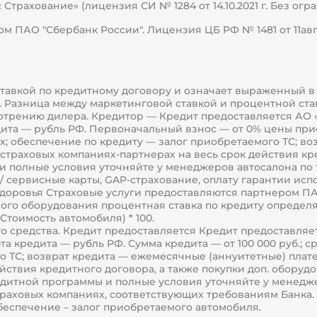
Страхование» (лицензия СИ № 1284 от 14.10.2021 г. Без ог
 ПАО "Сбербанк России". Лицензия ЦБ РФ № 1481 от 11авгу
 ставкой по кредитному договору и означает выраженный 
та. Разница между маркетинговой ставкой и процентной с
отрению дилера. Кредитор — Кредит предоставляется АО «
редита — рубль РФ. Первоначальный взнос — от 0% цены прио
вых; обеспечение по кредиту — залог приобретаемого ТС; 
траховых компаниях-партнерах на весь срок действия кре
 полные условия уточняйте у менеджеров автосалона по т
/ сервисные карты, GAP-страхование, оплату гарантии исп
оровья Страховые услуги предоставляются партнером ПАО 
ого оборудования процентная ставка по кредиту определя
Стоимость автомобиля) * 100.
го средства. Кредит предоставляется Кредит предоставля
люта кредита — рубль РФ. Сумма кредита — от 100 000 руб.; с
о ТС; возврат кредита — ежемесячные (аннуитетные) плат
вия кредитного договора, а также покупки доп. оборудовани
едитной программы и полные условия уточняйте у менедж
в страховых компаниях, соответствующих требованиям Банк
беспечение – залог приобретаемого автомобиля.