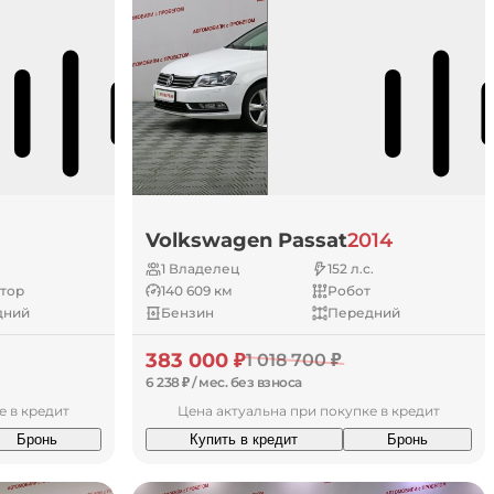
Volkswagen Passat
2014
1 Владелец
152 л.с.
тор
140 609 км
Робот
дний
Бензин
Передний
383 000 ₽
1 018 700 ₽
6 238 ₽ / мес. без взноса
е в кредит
Цена актуальна при покупке в кредит
Бронь
Купить в кредит
Бронь