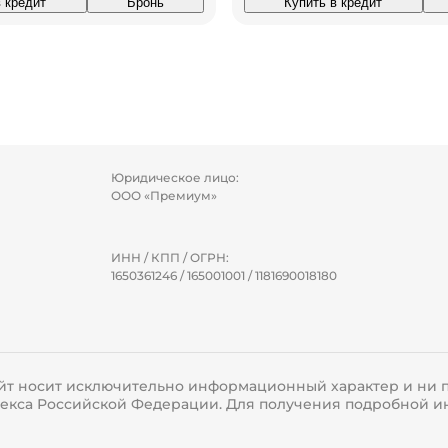
в кредит
Бронь
Купить в кредит
Юридическое лицо:
ООО «Премиум»
ИНН / КПП / ОГРН:
1650361246 / 165001001 / 1181690018180
йт носит исключительно информационный характер и ни п
одекса Российской Федерации. Для получения подробной и