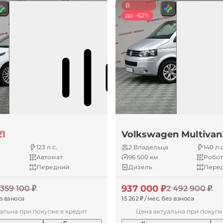
В
наличии
до -62%
21
Volkswagen Multivan
123 л.с.
2 Владельца
140 л.с
Автомат
96 500 км
Робот
Передний
Дизель
Пере
937 000 ₽
 359 100 ₽
2 492 900 ₽
ез взноса
15 262 ₽ / мес. без взноса
альна при покупке в кредит
Цена актуальна при покупк