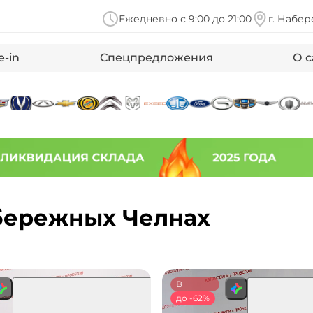
Ежедневно с 9:00 до 21:00
г. Набер
e-in
Спецпредложения
О с
абережных Челнах
В
наличии
до -62%