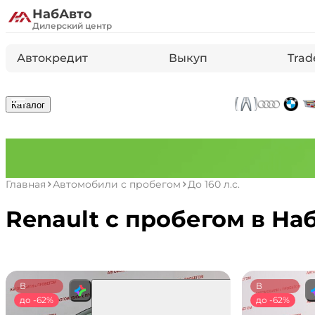
НабАвто
Дилерский центр
Автокредит
Выкуп
Trad
Каталог
Главная
Автомобили с пробегом
До 160 л.с.
Renault с пробегом в Н
В
В
наличии
до -62%
наличии
до -62%