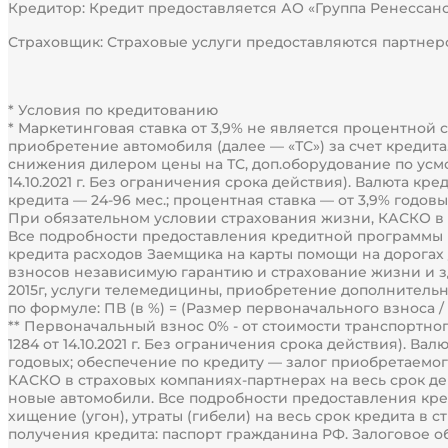
Кредитор: Кредит предоставляется АО «Группа Ренессанс 
Страховщик: Страховые услуги предоставляются партнером
* Условия по кредитованию
* Маркетинговая ставка от 3,9% не является процентной
приобретение автомобиля (далее — «ТС») за счет креди
снижения дилером цены на ТС, доп.оборудование по усм
14.10.2021 г. Без ограничения срока действия). Валюта к
кредита — 24-96 мес.; процентная ставка — от 3,9% годо
При обязательном условии страхования жизни, КАСКО в с
Все подробности предоставления кредитной программы и
кредита расходов Заемщика на карты помощи на дорогах 
взносов независимую гарантию и страхование жизни и зд
2015г, услуги телемедицины, приобретение дополнительн
по формуле: ПВ (в %) = (Размер первоначального взноса / 
** Первоначальный взнос 0% - от стоимости транспортно
1284 от 14.10.2021 г. Без ограничения срока действия). Ва
годовых; обеспечение по кредиту — залог приобретаемог
КАСКО в страховых компаниях-партнерах на весь срок дейст
новые автомобили. Все подробности предоставления кр
хищение (угон), утраты (гибели) на весь срок кредита 
получения кредита: паспорт гражданина РФ. Залоговое о