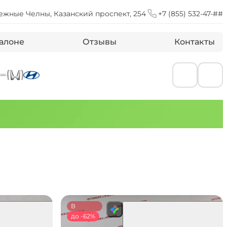
ежные Челны, Казанский проспект, 254
+7 (855) 532-47-##
алоне
Отзывы
Контакты
В
наличии
до -62%