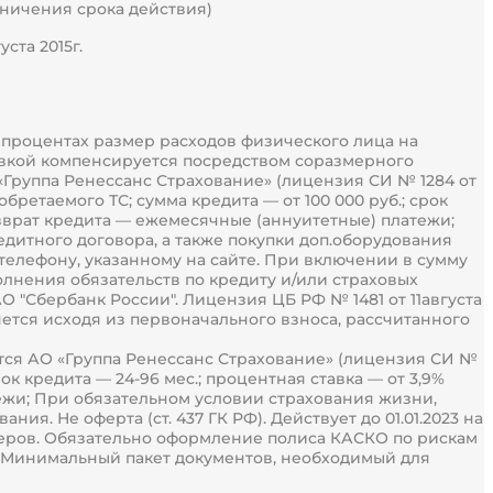
раничения срока действия)
ста 2015г.
в процентах размер расходов физического лица на
тавкой компенсируется посредством соразмерного
Группа Ренессанс Страхование» (лицензия СИ № 1284 от
бретаемого ТС; сумма кредита — от 100 000 руб.; срок
возврат кредита — ежемесячные (аннуитетные) платежи;
дитного договора, а также покупки доп.оборудования
елефону, указанному на сайте. При включении в сумму
олнения обязательств по кредиту и/или страховых
"Сбербанк России". Лицензия ЦБ РФ № 1481 от 11августа
ется исходя из первоначального взноса, рассчитанного
ется АО «Группа Ренессанс Страхование» (лицензия СИ №
рок кредита — 24-96 мес.; процентная ставка — от 3,9%
ежи; При обязательном условии страхования жизни,
я. Не оферта (ст. 437 ГК РФ). Действует до 01.01.2023 на
еров. Обязательно оформление полиса КАСКО по рискам
а. Минимальный пакет документов, необходимый для