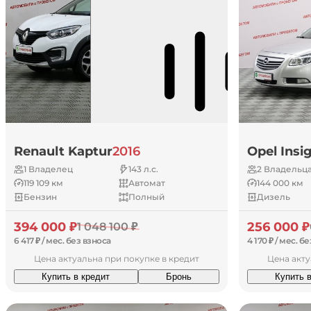
Renault Kaptur
2016
Opel Insi
1 Владелец
143 л.с.
2 Владельц
119 109 км
Автомат
144 000 км
Бензин
Полный
Дизель
394 000 ₽
256 000 ₽
1 048 100 ₽
6 417 ₽ / мес. без взноса
4 170 ₽ / мес. б
Цена актуальна при покупке в кредит
Цена акту
Купить в кредит
Бронь
Купить 