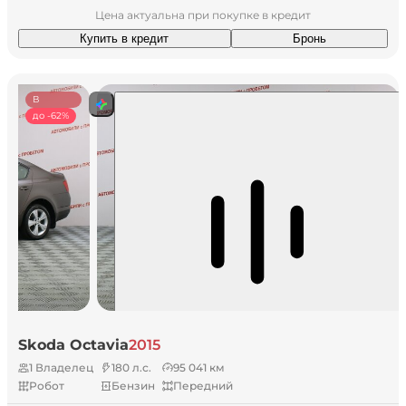
Цена актуальна при покупке в кредит
Купить в кредит
Бронь
В
наличии
до -62%
Skoda Octavia
2015
1 Владелец
180 л.с.
95 041 км
Робот
Бензин
Передний