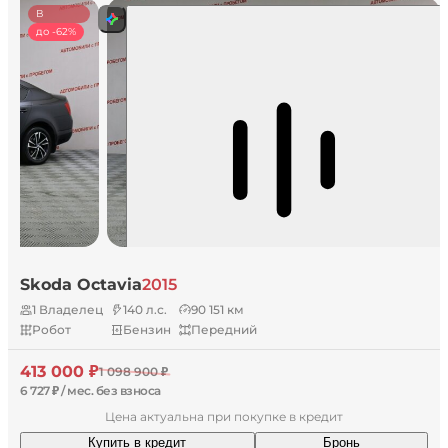
В
наличии
до -62%
Skoda Octavia
2015
1 Владелец
140 л.с.
90 151 км
Робот
Бензин
Передний
413 000 ₽
1 098 900 ₽
6 727 ₽ / мес. без взноса
Цена актуальна при покупке в кредит
Купить в кредит
Бронь