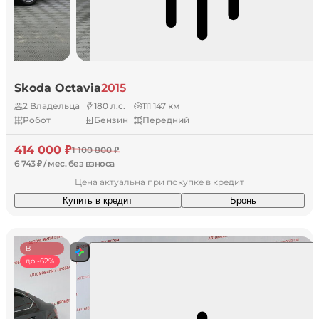
Skoda Octavia
2015
2 Владельца
180 л.с.
111 147 км
Робот
Бензин
Передний
414 000 ₽
1 100 800 ₽
6 743 ₽ / мес. без взноса
Цена актуальна при покупке в кредит
Купить в кредит
Бронь
В
наличии
до -62%