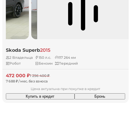
Skoda Superb
2015
2 Владельца
150 л.с.
117 264 км
Робот
Бензин
Передний
472 000 ₽
1 256 400 ₽
7 688 ₽ / мес. без взноса
Цена актуальна при покупке в кредит
Купить в кредит
Бронь