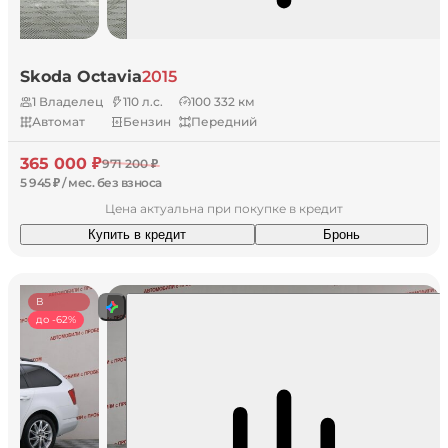
Skoda Octavia
2015
1 Владелец
110 л.с.
100 332 км
Автомат
Бензин
Передний
365 000 ₽
971 200 ₽
5 945 ₽ / мес. без взноса
Цена актуальна при покупке в кредит
Купить в кредит
Бронь
В
наличии
до -62%