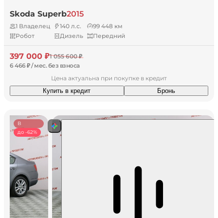
Skoda Superb
2015
1 Владелец
140 л.с.
99 448 км
Робот
Дизель
Передний
397 000 ₽
1 055 600 ₽
6 466 ₽ / мес. без взноса
Цена актуальна при покупке в кредит
Купить в кредит
Бронь
В
наличии
до -62%