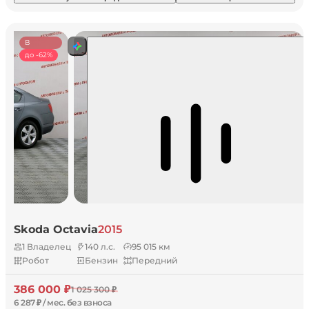
В
наличии
до -62%
Skoda Octavia
2015
1 Владелец
140 л.с.
95 015 км
Робот
Бензин
Передний
386 000 ₽
1 025 300 ₽
6 287 ₽ / мес. без взноса