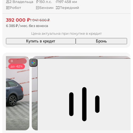
2 Владельца
150 л.с.
97 458 км
Робот
Бензин
Передний
392 000 ₽
1 041 600 ₽
6 385 ₽ / мес. без взноса
Цена актуальна при покупке в кредит
Купить в кредит
Бронь
В
наличии
до -62%