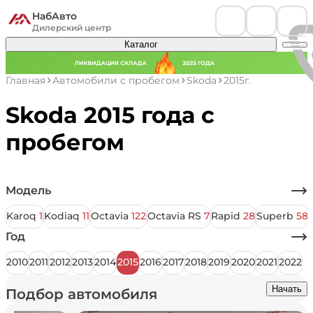
НабАвто
Дилерский центр
Каталог
Главная
Автомобили с пробегом
Skoda
2015г.
Skoda 2015 года с
пробегом
Модель
Karoq
1
Kodiaq
11
Octavia
122
Octavia RS
7
Rapid
28
Superb
58
Год
2010
2011
2012
2013
2014
2015
2016
2017
2018
2019
2020
2021
2022
Начать
Подбор автомобиля