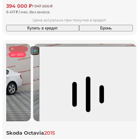
394 000 ₽
1 047 200 ₽
6 417 ₽ / мес. без взноса
Цена актуальна при покупке в кредит
Купить в кредит
Бронь
В
наличии
до -62%
Skoda Octavia
2015