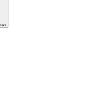
тека
#