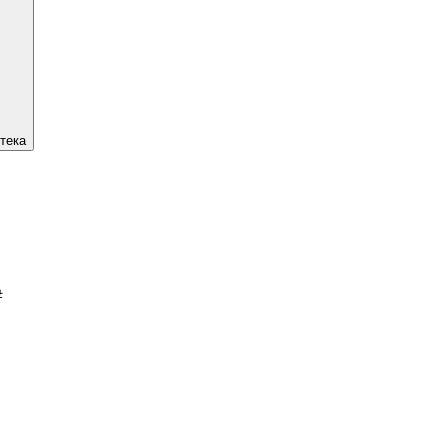
тека
#