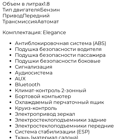
Объем в литрах
1.8
Тип двигателя
Бензин
Привод
Передний
Трансмиссия
Автомат
Комплектация: Elegance
Антиблокировочная система (ABS)
Подушка безопасности водителя
Подушка безопасности пассажира
Подушки безопасности боковые
Сигнализация
Аудиосистема
AUX
Bluetooth
Климат-контроль 2-зонный
Бортовой компьютер
Охлаждаемый перчаточный ящик
Круиз-контроль
Электропривод зеркал
Электростеклоподъемники задние
Электростеклоподъемники передние
Система стабилизации (ESP)
Ткань (материал салона)