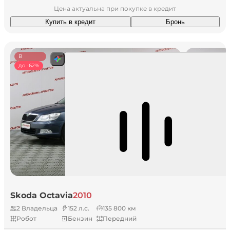
Цена актуальна при покупке в кредит
Купить в кредит
Бронь
В
наличии
до -62%
Skoda Octavia
2010
2 Владельца
152 л.с.
135 800 км
Робот
Бензин
Передний