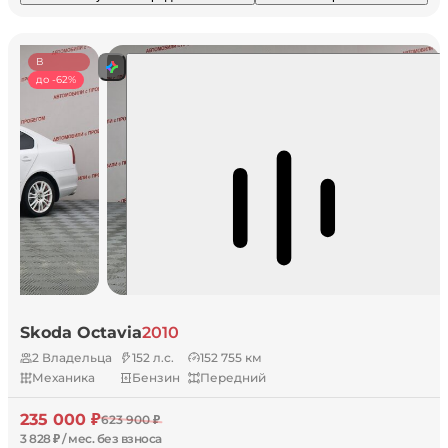
В
наличии
до -62%
Skoda Octavia
2010
2 Владельца
152 л.с.
152 755 км
Механика
Бензин
Передний
235 000 ₽
623 900 ₽
3 828 ₽ / мес. без взноса