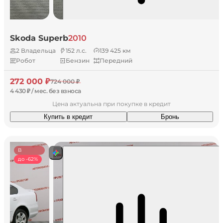
Skoda Superb
2010
2 Владельца
152 л.с.
139 425 км
Робот
Бензин
Передний
272 000 ₽
724 000 ₽
4 430 ₽ / мес. без взноса
Цена актуальна при покупке в кредит
Купить в кредит
Бронь
В
наличии
до -62%