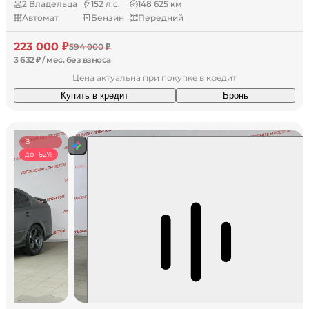
2 Владельца
152 л.с.
148 625 км
Автомат
Бензин
Передний
223 000 ₽
594 000 ₽
3 632 ₽ / мес. без взноса
Цена актуальна при покупке в кредит
Купить в кредит
Бронь
В
наличии
до -62%