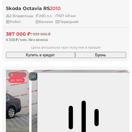
Skoda Octavia RS
2010
2 Владельца
200 л.с.
127 411 км
Робот
Бензин
Передний
387 000 ₽
1 029 000 ₽
6 303 ₽ / мес. без взноса
Цена актуальна при покупке в кредит
Купить в кредит
Бронь
В
наличии
до -62%