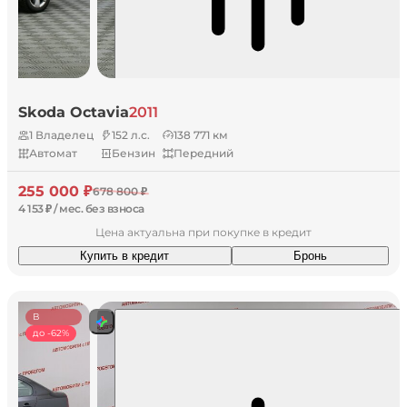
Skoda Octavia
2011
1 Владелец
152 л.с.
138 771 км
Автомат
Бензин
Передний
255 000 ₽
678 800 ₽
4 153 ₽ / мес. без взноса
Цена актуальна при покупке в кредит
Купить в кредит
Бронь
В
наличии
до -62%