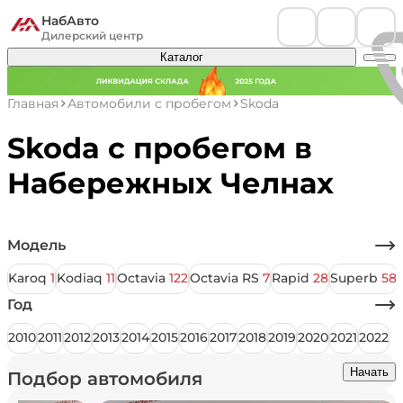
НабАвто
Дилерский центр
Каталог
Главная
Автомобили с пробегом
Skoda
Skoda с пробегом в
Набережных Челнах
Модель
Karoq
1
Kodiaq
11
Octavia
122
Octavia RS
7
Rapid
28
Superb
58
Год
2010
2011
2012
2013
2014
2015
2016
2017
2018
2019
2020
2021
2022
Начать
Подбор автомобиля