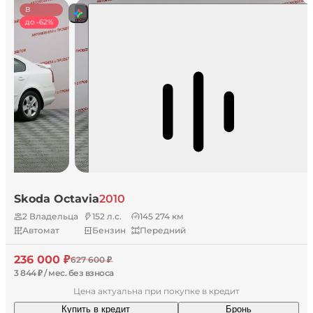
В
наличии
до -62%
Skoda Octavia
2010
2 Владельца
152 л.с.
145 274 км
Автомат
Бензин
Передний
236 000 ₽
627 600 ₽
3 844 ₽ / мес. без взноса
Цена актуальна при покупке в кредит
Купить в кредит
Бронь