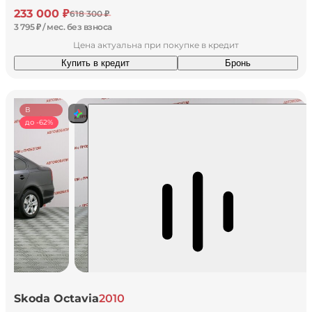
233 000 ₽
618 300 ₽
3 795 ₽ / мес. без взноса
Цена актуальна при покупке в кредит
Купить в кредит
Бронь
В
наличии
до -62%
Skoda Octavia
2010