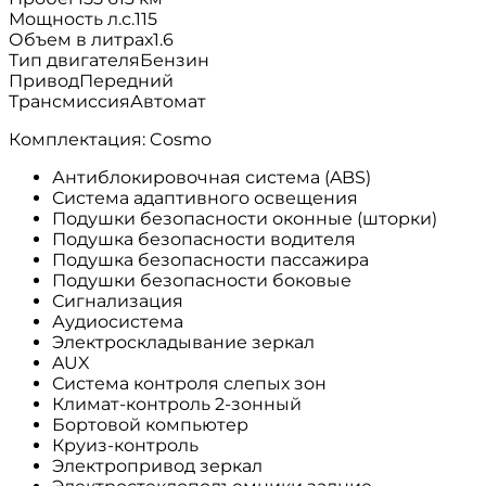
Мощность л.с.
115
Объем в литрах
1.6
Тип двигателя
Бензин
Привод
Передний
Трансмиссия
Автомат
Комплектация: Cosmo
Антиблокировочная система (ABS)
Система адаптивного освещения
Подушки безопасности оконные (шторки)
Подушка безопасности водителя
Подушка безопасности пассажира
Подушки безопасности боковые
Сигнализация
Аудиосистема
Электроскладывание зеркал
AUX
Система контроля слепых зон
Климат-контроль 2-зонный
Бортовой компьютер
Круиз-контроль
Электропривод зеркал