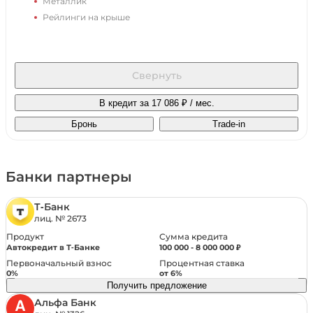
Металлик
Рейлинги на крыше
Обзор
Свернуть
Камера 360°
Система контроля слепых зон
В кредит за 17 086 ₽ / мес.
Дневные ходовые огни
Бронь
Trade-in
Система управления дальним светом
Светодиодные фары
Датчик света
Банки партнеры
Электрообогрев боковых зеркал
Панорамная крыша / лобовое стекло
Т‑Банк
Датчик дождя
лиц. № 2673
Электрообогрев лобового стекла
Продукт
Сумма кредита
Автокредит в Т‑Банке
100 000 - 8 000 000 ₽
Первоначальный взнос
Процентная ставка
Безопасность
0%
от 6%
Получить предложение
Антиблокировочная система (ABS)
Альфа Банк
Подушки безопасности оконные (шторки)