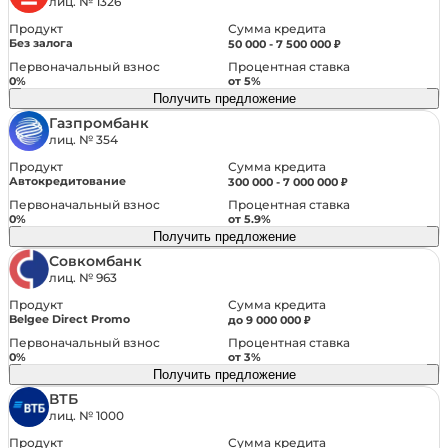
лиц. № 1326
Подушка безопасности водителя
Сумма кредита
Продукт
Подушка безопасности пассажира
Без залога
50 000 - 7 500 000 ₽
Подушки безопасности боковые
Первоначальный взнос
Процентная ставка
Антипробуксовочная система (ASR)
0%
от 5%
Получить предложение
Система помощи при торможении (BAS; EBD)
Газпромбанк
Система предотвращения столкновения
лиц. № 354
Система помощи при спуске
Сумма кредита
Продукт
Датчик усталости водителя
Автокредитование
300 000 - 7 000 000 ₽
Система стабилизации (ESP)
Первоначальный взнос
Процентная ставка
ЭРА-ГЛОНАСС
0%
от 5.9%
Получить предложение
Система помощи при старте в гору (HSA)
Совкомбанк
Крепление детского кресла (задний ряд) ISOFIX
лиц. № 963
Система удержания в полосе
Сумма кредита
Продукт
Блокировка замков задних дверей
Belgee Direct Promo
до 9 000 000 ₽
Система распознавания дорожных знаков
Первоначальный взнос
Процентная ставка
Датчик давления в шинах
0%
от 3%
Получить предложение
ВТБ
Защита от угона
лиц. № 1000
Сумма кредита
Продукт
Сигнализация