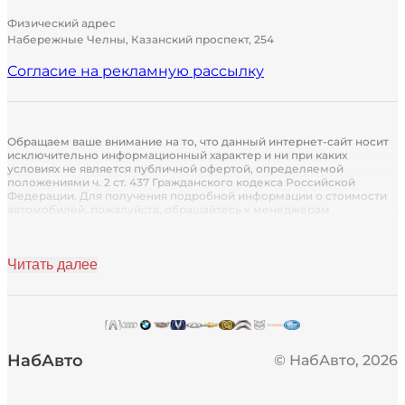
Физический адрес
Набережные Челны, Казанский проспект, 254
Согласие на рекламную рассылку
Обращаем ваше внимание на то, что данный интернет-сайт носит
исключительно информационный характер и ни при каких
условиях не является публичной офертой, определяемой
положениями ч. 2 ст. 437 Гражданского кодекса Российской
Федерации. Для получения подробной информации о стоимости
автомобилей, пожалуйста, обращайтесь к менеджерам
автосалона.
Кредитор: Кредит предоставляется АО «Группа Ренессанс
Страхование» (лицензия СИ № 1284 от 14.10.2021 г. Без ограничения
Читать далее
срока действия)
Страховщик: Страховые услуги предоставляются партнером ПАО
"Сбербанк России". Лицензия ЦБ РФ № 1481 от 11августа 2015г.
НабАвто
© НабАвто,
2026
* Условия по кредитованию
* Маркетинговая ставка от 3,9% не является процентной ставкой по
кредитному договору и означает выраженный в процентах размер