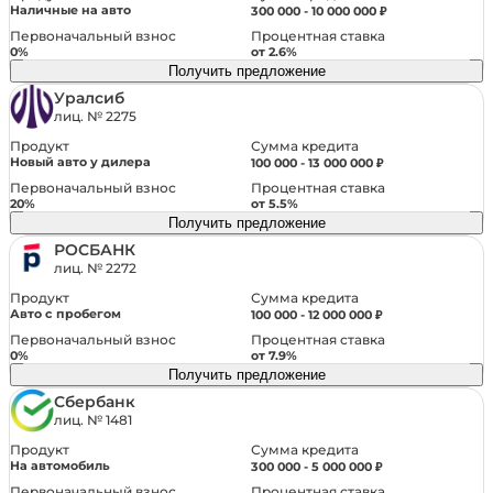
Наличные на авто
300 000 - 10 000 000 ₽
Иммобилайзер
Первоначальный взнос
Процентная ставка
Центральный замок
0%
от 2.6%
Получить предложение
Уралсиб
Комфорт
лиц. № 2275
Сумма кредита
Адаптивный круиз-контроль
Продукт
Новый авто у дилера
100 000 - 13 000 000 ₽
Электроскладывание зеркал
Первоначальный взнос
Процентная ставка
Система автоматической парковки
20%
от 5.5%
Бортовой компьютер
Получить предложение
Система выбора режима движения
РОСБАНК
лиц. № 2272
Открытие багажника без помощи рук
Сумма кредита
Электропривод зеркал
Продукт
Авто с пробегом
100 000 - 12 000 000 ₽
Электропривод крышки багажника
Первоначальный взнос
Процентная ставка
Электростеклоподъемники задние
0%
от 7.9%
Электростеклоподъемники передние
Получить предложение
Электронная приборная панель
Сбербанк
лиц. № 1481
Система доступа без ключа
Сумма кредита
Климат-контроль многозонный
Продукт
На автомобиль
300 000 - 5 000 000 ₽
Дистанционный запуск двигателя
Первоначальный взнос
Процентная ставка