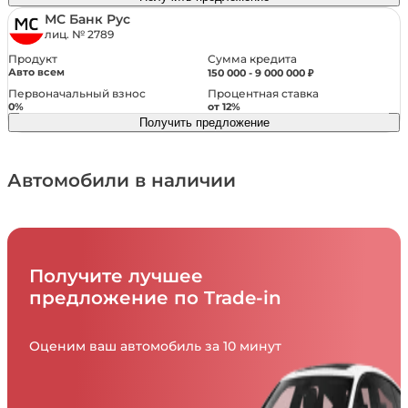
МС Банк Рус
лиц. № 2789
Другое
Сумма кредита
Продукт
Авто всем
150 000 - 9 000 000 ₽
Система предупреждения о столкновении
Первоначальный взнос
Процентная ставка
Электрообогрев форсунок стеклоомывателей
0%
от 12%
Система предупреждения о выезде из полосы
Получить предложение
Мультифункциональное рулевое колесо
Премиальная аудиосистема
Автомобили в наличии
Парктроник передний
Парктроник задний
Докатка
Регулировка руля по высоте
Регулировка руля по вылету
Получите лучшее
предложение по Trade-in
Оценим ваш автомобиль за 10 минут