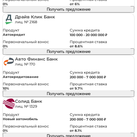
Запуск двигателя с кнопки
0%
от 6%
Система «старт-стоп»
Получить предложение
Усилитель руля
Драйв Клик Банк
лиц. № 2168
Сумма кредита
Продукт
Салон
Автокредит
100 000 - 20 000 000 ₽
Первоначальный взнос
Процентная ставка
Отделка потолка черного цвета
0%
от 8.6%
Комбинированный (материал салона)
Получить предложение
Память сиденья водителя
Авто Финанс Банк
лиц. № 170
Сиденье водителя с поясничной поддержкой
Передний центральный подлокотник
Сумма кредита
Продукт
Автокредитование
200 000 - 7 000 000 ₽
Подогрев передних сидений
Первоначальный взнос
Процентная ставка
Вентиляция передних сидений
10%
от 9.7%
Электрорегулировка передних сидений
Получить предложение
Регулировка передних сидений по высоте
Солид Банк
лиц. № 1329
Подогрев задних сидений
Складывающееся заднее сиденье
Сумма кредита
Продукт
Новый автомобиль
200 000 - 7 000 000 ₽
Тонированные стекла
Первоначальный взнос
Процентная ставка
Обогрев рулевого колеса
0%
от 8.1%
Отделка кожей рулевого колеса
Получить предложение